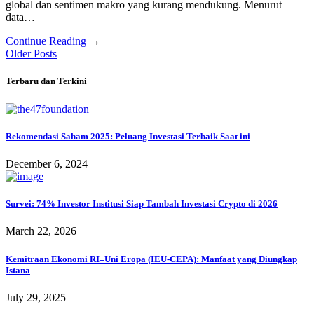
global dan sentimen makro yang kurang mendukung. Menurut
data…
Continue Reading
→
Posts
Older Posts
navigation
Terbaru dan Terkini
Rekomendasi Saham 2025: Peluang Investasi Terbaik Saat ini
December 6, 2024
Survei: 74% Investor Institusi Siap Tambah Investasi Crypto di 2026
March 22, 2026
Kemitraan Ekonomi RI–Uni Eropa (IEU‑CEPA): Manfaat yang Diungkap
Istana
July 29, 2025