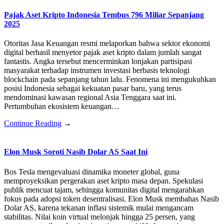
Pajak Aset Kripto Indonesia Tembus 796 Miliar Sepanjang
2025
Otoritas Jasa Keuangan resmi melaporkan bahwa sektor ekonomi
digital berhasil menyetor pajak aset kripto dalam jumlah sangat
fantastis. Angka tersebut mencerminkan lonjakan partisipasi
masyarakat terhadap instrumen investasi berbasis teknologi
blockchain pada sepanjang tahun lalu. Fenomena ini mengukuhkan
posisi Indonesia sebagai kekuatan pasar baru, yang terus
mendominasi kawasan regional Asia Tenggara saat ini.
Pertumbuhan ekosistem keuangan…
Continue Reading
→
Elon Musk Soroti Nasib Dolar AS Saat Ini
Bos Tesla mengevaluasi dinamika moneter global, guna
memproyeksikan pergerakan aset kripto masa depan. Spekulasi
publik mencuat tajam, sehingga komunitas digital mengarahkan
fokus pada adopsi token desentralisasi. Elon Musk membahas Nasib
Dolar AS, karena tekanan inflasi sistemik mulai mengancam
stabilitas. Nilai koin virtual melonjak hingga 25 persen, yang