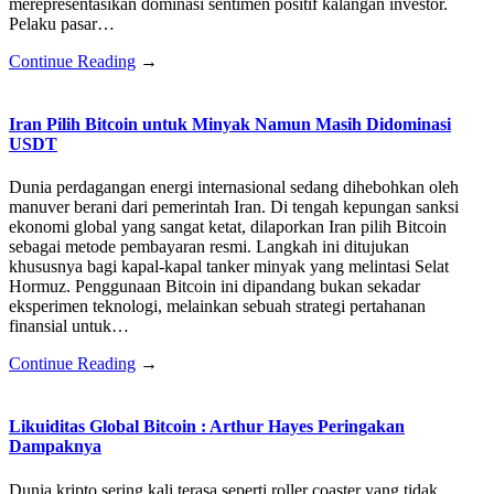
merepresentasikan dominasi sentimen positif kalangan investor.
Pelaku pasar…
Continue Reading
→
Iran Pilih Bitcoin untuk Minyak Namun Masih Didominasi
USDT
Dunia perdagangan energi internasional sedang dihebohkan oleh
manuver berani dari pemerintah Iran. Di tengah kepungan sanksi
ekonomi global yang sangat ketat, dilaporkan Iran pilih Bitcoin
sebagai metode pembayaran resmi. Langkah ini ditujukan
khususnya bagi kapal-kapal tanker minyak yang melintasi Selat
Hormuz. Penggunaan Bitcoin ini dipandang bukan sekadar
eksperimen teknologi, melainkan sebuah strategi pertahanan
finansial untuk…
Continue Reading
→
Likuiditas Global Bitcoin : Arthur Hayes Peringakan
Dampaknya
Dunia kripto sering kali terasa seperti roller coaster yang tidak