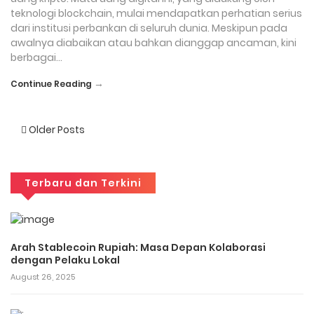
teknologi blockchain, mulai mendapatkan perhatian serius
dari institusi perbankan di seluruh dunia. Meskipun pada
awalnya diabaikan atau bahkan dianggap ancaman, kini
berbagai…
→
Continue Reading
Posts
Older Posts
navigation
Terbaru dan Terkini
Arah Stablecoin Rupiah: Masa Depan Kolaborasi
dengan Pelaku Lokal
August 26, 2025