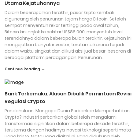
Utama Kejatuhannya
Dalam beberapa hari terakhir, pasar kripto kembali
diguncang oleh penurunan tajam harga Bitcoin. Setelah
sempat menyentuh rekor tertinggi pada awal tahun,
Bitcoin kini anjlok ke sekitar US$86.000, menyentuh level
terendahnya dalam beberapa bulan terakhir. Kejatuhan ini
mengejutkan banyak investor, terutama karena terjadi
dalam waktu singkat dan diikuti aksi jual besar-besaran di
berbagai platform perdagangan. Penurunan…
→
Continue Reading
Bank Terkemuka: Alasan Dibalik Permintaan Revisi
Regulasi Crypto
Pendahuluan: Mengapa Dunia Perbankan Memperhatikan
Crypto? Industri perbankan global telah mengalami
transformasi signifikan dalam beberapa dekade terakhir,
terutama dengan hadirnya inovasi teknologi seperti mata
uang kripto. Mata uang digital ini, yang didukung oleh