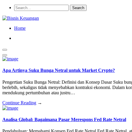
Home
Apa Artinya Suku Bunga Netral untuk Market Crypto?
Pengertian Suku Bunga Netral: Definisi dan Konsep Dasar Suku bu
berlebih, sekaligus tidak menyebabkan kontraksi ekonomi. Dalam kont
mendukung pertumbuhan atau justru…
Continue Reading
→
Analisa Global: Bagaimana Pasar Merespons Fed Rate Netral
Pendahuluan: Memahami Konsep Fed Rate Netral Fed Rate Netral, ata