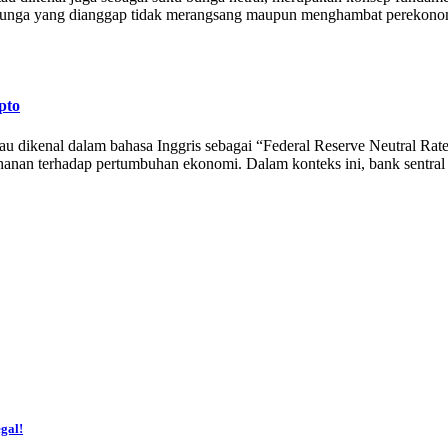
u bunga yang dianggap tidak merangsang maupun menghambat perekonomi
pto
au dikenal dalam bahasa Inggris sebagai “Federal Reserve Neutral Rat
anan terhadap pertumbuhan ekonomi. Dalam konteks ini, bank sentral 
gal!