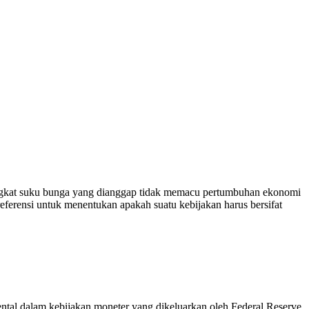
ngkat suku bunga yang dianggap tidak memacu pertumbuhan ekonomi
eferensi untuk menentukan apakah suatu kebijakan harus bersifat
tal dalam kebijakan moneter yang dikeluarkan oleh Federal Reserve