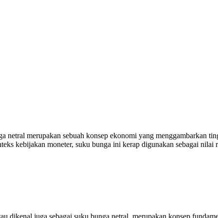
nga netral merupakan sebuah konsep ekonomi yang menggambarkan ti
eks kebijakan moneter, suku bunga ini kerap digunakan sebagai nilai r
u dikenal juga sebagai suku bunga netral, merupakan konsep fundamen