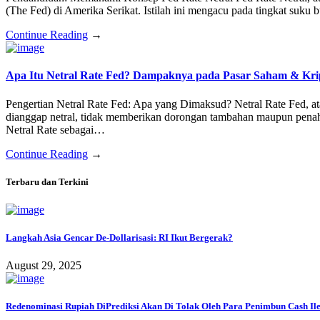
(The Fed) di Amerika Serikat. Istilah ini mengacu pada tingkat suk
Continue Reading
→
Apa Itu Netral Rate Fed? Dampaknya pada Pasar Saham & Kri
Pengertian Netral Rate Fed: Apa yang Dimaksud? Netral Rate Fed, at
dianggap netral, tidak memberikan dorongan tambahan maupun penah
Netral Rate sebagai…
Continue Reading
→
Terbaru dan Terkini
Langkah Asia Gencar De-Dollarisasi: RI Ikut Bergerak?
August 29, 2025
Redenominasi Rupiah DiPrediksi Akan Di Tolak Oleh Para Penimbun Cash Ile