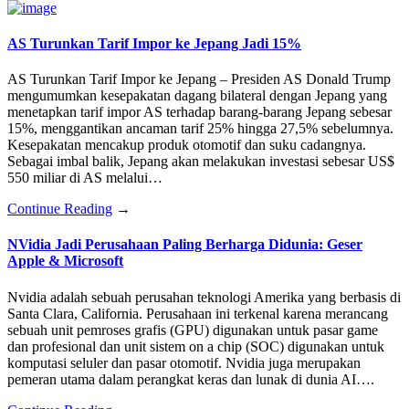
AS Turunkan Tarif Impor ke Jepang Jadi 15%
AS Turunkan Tarif Impor ke Jepang – Presiden AS Donald Trump
mengumumkan kesepakatan dagang bilateral dengan Jepang yang
menetapkan tarif impor AS terhadap barang-barang Jepang sebesar
15%, menggantikan ancaman tarif 25% hingga 27,5% sebelumnya.
Kesepakatan mencakup produk otomotif dan suku cadangnya.
Sebagai imbal balik, Jepang akan melakukan investasi sebesar US$
550 miliar di AS melalui…
Continue Reading
→
NVidia Jadi Perusahaan Paling Berharga Didunia: Geser
Apple & Microsoft
Nvidia adalah sebuah perusahan teknologi Amerika yang berbasis di
Santa Clara, California. Perusahaan ini terkenal karena merancang
sebuah unit pemroses grafis (GPU) digunakan untuk pasar game
dan profesional dan unit sistem on a chip (SOC) digunakan untuk
komputasi seluler dan pasar otomotif. Nvidia juga merupakan
pemeran utama dalam perangkat keras dan lunak di dunia AI….