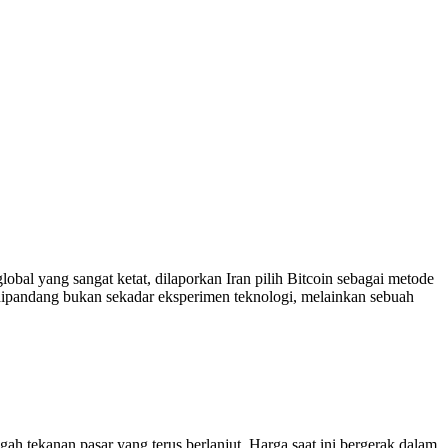
bal yang sangat ketat, dilaporkan Iran pilih Bitcoin sebagai metode
 dipandang bukan sekadar eksperimen teknologi, melainkan sebuah
gah tekanan pasar yang terus berlanjut. Harga saat ini bergerak dalam