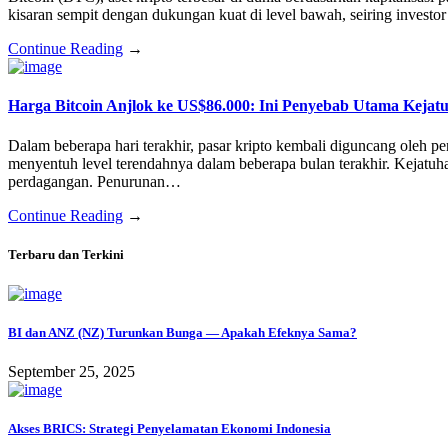
kisaran sempit dengan dukungan kuat di level bawah, seiring investo
Continue Reading
→
Harga Bitcoin Anjlok ke US$86.000: Ini Penyebab Utama Kejat
Dalam beberapa hari terakhir, pasar kripto kembali diguncang oleh pe
menyentuh level terendahnya dalam beberapa bulan terakhir. Kejatuhan
perdagangan. Penurunan…
Continue Reading
→
Terbaru dan Terkini
BI dan ANZ (NZ) Turunkan Bunga — Apakah Efeknya Sama?
September 25, 2025
Akses BRICS: Strategi Penyelamatan Ekonomi Indonesia