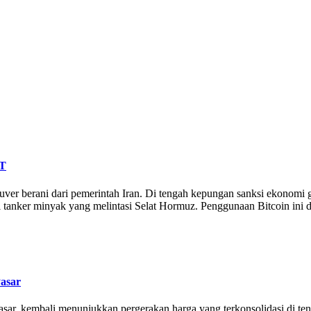
DT
er berani dari pemerintah Iran. Di tengah kepungan sanksi ekonomi glo
l tanker minyak yang melintasi Selat Hormuz. Penggunaan Bitcoin ini
Pasar
 pasar, kembali menunjukkan pergerakan harga yang terkonsolidasi di ten