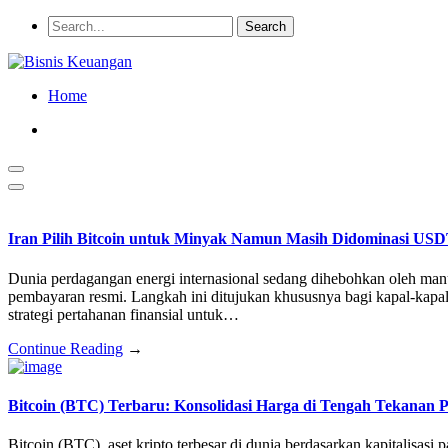
Home
Iran Pilih Bitcoin untuk Minyak Namun Masih Didominasi US
Dunia perdagangan energi internasional sedang dihebohkan oleh manuv
pembayaran resmi. Langkah ini ditujukan khususnya bagi kapal-kapa
strategi pertahanan finansial untuk…
Continue Reading
→
Bitcoin (BTC) Terbaru: Konsolidasi Harga di Tengah Tekanan 
Bitcoin (BTC), aset kripto terbesar di dunia berdasarkan kapitalisasi