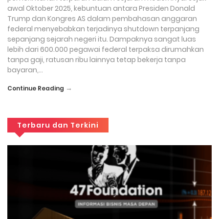
awal Oktober 2025, kebuntuan antara Presiden Donald
Trump dan Kongres AS dalam pembahasan anggaran
federal menyebabkan terjadinya shutdown terpanjang
sepanjang sejarah negeri itu. Dampaknya sangat luas
lebih dari 600.000 pegawai federal terpaksa dirumahkan
tanpa gaji, ratusan ribu lainnya tetap bekerja tanpa
bayaran,…
→
Continue Reading
Terbaru dan Terkini