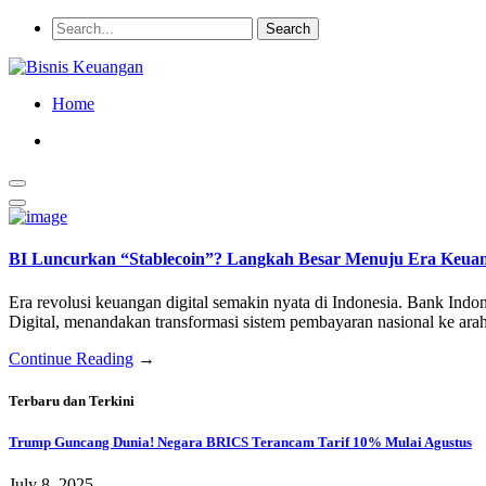
Home
BI Luncurkan “Stablecoin”? Langkah Besar Menuju Era Keuang
Era revolusi keuangan digital semakin nyata di Indonesia. Bank Ind
Digital, menandakan transformasi sistem pembayaran nasional ke arah
Continue Reading
→
Terbaru dan Terkini
Trump Guncang Dunia! Negara BRICS Terancam Tarif 10% Mulai Agustus
July 8, 2025