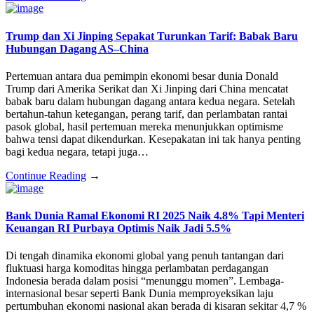
Trump dan Xi Jinping Sepakat Turunkan Tarif: Babak Baru
Hubungan Dagang AS–China
Pertemuan antara dua pemimpin ekonomi besar dunia Donald
Trump dari Amerika Serikat dan Xi Jinping dari China mencatat
babak baru dalam hubungan dagang antara kedua negara. Setelah
bertahun-tahun ketegangan, perang tarif, dan perlambatan rantai
pasok global, hasil pertemuan mereka menunjukkan optimisme
bahwa tensi dapat dikendurkan. Kesepakatan ini tak hanya penting
bagi kedua negara, tetapi juga…
Continue Reading
→
Bank Dunia Ramal Ekonomi RI 2025 Naik 4.8% Tapi Menteri
Keuangan RI Purbaya Optimis Naik Jadi 5.5%
Di tengah dinamika ekonomi global yang penuh tantangan dari
fluktuasi harga komoditas hingga perlambatan perdagangan
Indonesia berada dalam posisi “menunggu momen”. Lembaga-
internasional besar seperti Bank Dunia memproyeksikan laju
pertumbuhan ekonomi nasional akan berada di kisaran sekitar 4,7 %