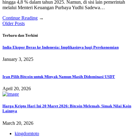
hingga 4,8 % dalam tahun 2025. Namun, di sisi lain pemerintah
melalui Menteri Keuangan Purbaya Yudhi Sadewa…
Continue Reading
→
Posts
Older Posts
navigation
Terbaru dan Terkini
India Ekspor Beras ke Indonesia: Implikasinya bagi Perekonomian
January 3, 2025
Iran Pilih Bitcoin untuk Minyak Namun Masih Didominasi USDT
April 20, 2026
Harga Kripto Hari Ini 20 Maret 2026: Bitcoin Melemah, Simak Nilai Koin
Lainnya
March 20, 2026
kingdomtoto