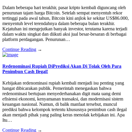
Dalam beberapa hari terakhir, pasar kripto kembali diguncang oleh
penurunan tajam harga Bitcoin. Setelah sempat menyentuh rekor
tertinggi pada awal tahun, Bitcoin kini anjlok ke sekitar US$86.000,
menyentuh level terendahnya dalam beberapa bulan terakhir.
Kejatuhan ini mengejutkan banyak investor, terutama karena terjadi
dalam waktu singkat dan diikuti aksi jual besar-besaran di berbagai
platform perdagangan. Penurunan…
Continue Reading
→
Redenominasi Rupiah DiPrediksi Akan Di Tolak Oleh Para
Penimbun Cash Ilegal!
Kebijakan redenominasi rupiah kembali menjadi isu penting yang
hangat dibicarakan publik. Pemerintah menegaskan bahwa
redenominasi bertujuan menyederhanakan digit mata uang demi
efisiensi ekonomi, kenyamanan transaksi, dan modernisasi sistem
keuangan nasional. Namun, di balik manfaat tersebut, muncul
prediksi bahwa kelompok tertentu khususnya penimbun cash ilegal
akan menjadi pihak yang paling keras menolak kebijakan ini. Apa
Itu…
Continue Reading
→