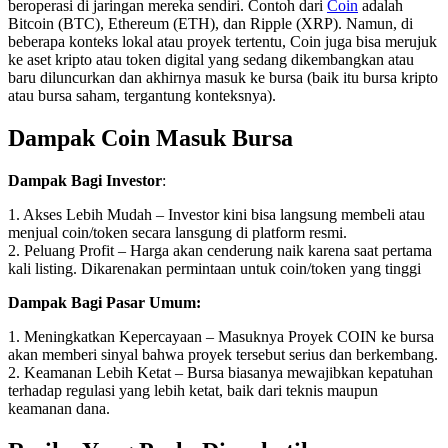
beroperasi di jaringan mereka sendiri. Contoh dari
Coin
adalah
Bitcoin (BTC), Ethereum (ETH), dan Ripple (XRP). Namun, di
beberapa konteks lokal atau proyek tertentu, Coin juga bisa merujuk
ke aset kripto atau token digital yang sedang dikembangkan atau
baru diluncurkan dan akhirnya masuk ke bursa (baik itu bursa kripto
atau bursa saham, tergantung konteksnya).
Dampak Coin Masuk Bursa
Dampak Bagi Investor
:
1. Akses Lebih Mudah – Investor kini bisa langsung membeli atau
menjual coin/token secara lansgung di platform resmi.
2. Peluang Profit – Harga akan cenderung naik karena saat pertama
kali listing. Dikarenakan permintaan untuk coin/token yang tinggi
Dampak Bagi Pasar Umum:
1. Meningkatkan Kepercayaan – Masuknya Proyek COIN ke bursa
akan memberi sinyal bahwa proyek tersebut serius dan berkembang.
2. Keamanan Lebih Ketat – Bursa biasanya mewajibkan kepatuhan
terhadap regulasi yang lebih ketat, baik dari teknis maupun
keamanan dana.