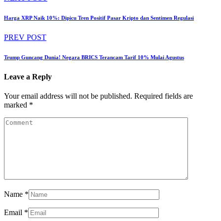
Harga XRP Naik 10%: Dipicu Tren Positif Pasar Kripto dan Sentimen Regulasi
PREV POST
Trump Guncang Dunia! Negara BRICS Terancam Tarif 10% Mulai Agustus
Leave a Reply
Your email address will not be published.
Required fields are
marked
*
Name
*
Email
*