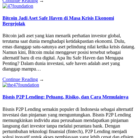
Continue Reading
→
Bitcoin Jadi Aset Safe Haven di Masa Krisis Ekonomi
Bergejolak
Bitcoin jadi aset yang kian menarik perhatian investor global,
terutama saat dunia menghadapi ketidakpastian ekonomi. Dulu,
emas dianggap satu-satunya aset pelindung nilai ketika krisis datang.
Namun kini, Bitcoin mulai menggeser posisi tersebut sebagai
alternatif baru di era digital. Apa Itu Safe Haven dan Mengapa
Penting? Dalam dunia investasi, safe haven adalah aset yang
dianggap mampu…
Continue Reading
→
Bisnis P2P Lending: Peluang, Risiko, dan Cara Memulainya
Bisnis P2P Lending semakin populer di Indonesia sebagai alternatif
investasi dan pinjaman yang menguntungkan. Bisnis P2P Lending
memungkinkan individu atau perusahaan mendapatkan pinjaman
langsung dari investor tanpa melalui perantara bank. Dengan
pertumbuhan teknologi finansial (fintech), P2P Lending menjadi
solusi inovatif untuk akses pembiayaan yang lebih cepat dan efisien.