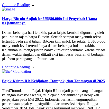
Continue Reading
→
Harga Bitcoin Anjlok ke US$86.000: Ini Penyebab Utama
Kejatuhannya
Dalam beberapa hari terakhir, pasar kripto kembali diguncang oleh
penurunan tajam harga Bitcoin. Setelah sempat menyentuh rekor
tertinggi pada awal tahun, Bitcoin kini anjlok ke sekitar US$86.000,
menyentuh level terendahnya dalam beberapa bulan terakhir.
Kejatuhan ini mengejutkan banyak investor, terutama karena terjadi
dalam waktu singkat dan diikuti aksi jual besar-besaran di berbagai
platform perdagangan. Penurunan…
Continue Reading
→
Pajak Kripto RI: Kebijakan, Dampak, dan Tantangan di 2025
The47foundation – Pajak Kripto RI menjadi perbincangan hangat di
kalangan investor aset digital. Sejak diberlakukannya kebijakan
perpajakan pada Mei 2022, Indonesia berhasil mengumpulkan
penerimaan pajak yang signifikan dari transaksi kripto. Hingga
September 2024, total pajak yang terkumpul mencapai Rp914,2