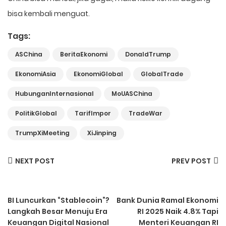
bisa kembali menguat.
Tags:
ASChina
BeritaEkonomi
DonaldTrump
EkonomiAsia
EkonomiGlobal
GlobalTrade
HubunganInternasional
MoUASChina
PolitikGlobal
TarifImpor
TradeWar
TrumpXiMeeting
XiJinping
NEXT POST
PREV POST
BI Luncurkan “Stablecoin”?
Bank Dunia Ramal Ekonomi
Langkah Besar Menuju Era
RI 2025 Naik 4.8% Tapi
Keuangan Digital Nasional
Menteri Keuangan RI