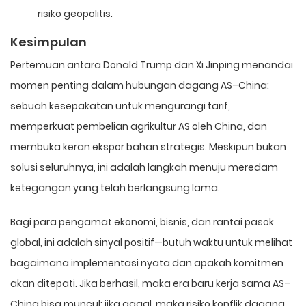
risiko geopolitis.
Kesimpulan
Pertemuan antara Donald Trump dan Xi Jinping menandai
momen penting dalam hubungan dagang AS–China:
sebuah kesepakatan untuk mengurangi tarif,
memperkuat pembelian agrikultur AS oleh China, dan
membuka keran ekspor bahan strategis. Meskipun bukan
solusi seluruhnya, ini adalah langkah menuju meredam
ketegangan yang telah berlangsung lama.
Bagi para pengamat ekonomi, bisnis, dan rantai pasok
global, ini adalah sinyal positif—butuh waktu untuk melihat
bagaimana implementasi nyata dan apakah komitmen
akan ditepati. Jika berhasil, maka era baru kerja sama AS–
China bisa muncul; jika gagal, maka risiko konflik dagang