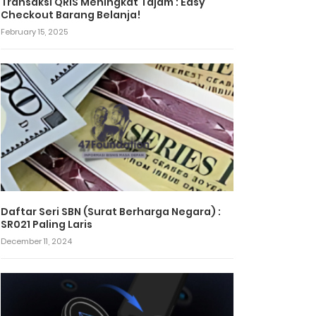
Transaksi QRIS Meningkat Tajam : Easy
Checkout Barang Belanja!
February 15, 2025
Daftar Seri SBN (Surat Berharga Negara) :
SR021 Paling Laris
December 11, 2024