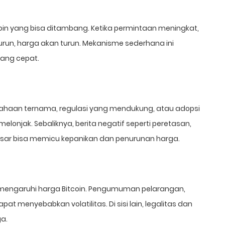
a koin yang bisa ditambang. Ketika permintaan meningkat,
nurun, harga akan turun. Mekanisme sederhana ini
ang cepat.
perusahaan ternama, regulasi yang mendukung, atau adopsi
lonjak. Sebaliknya, berita negatif seperti peretasan,
esar bisa memicu kepanikan dan penurunan harga.
emengaruhi harga Bitcoin. Pengumuman pelarangan,
t menyebabkan volatilitas. Di sisi lain, legalitas dan
a.